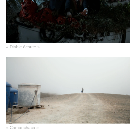
« Diable écoute »
« Camanchaca »